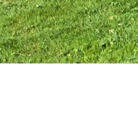
019
MFVB - Platzsanierung 2019
MFV
14 Bilder
18 Bi